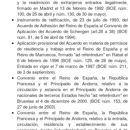
Países L-N
y la readmisión de extranjeros entrados ilegalmente,
firmado en Madrid el 13 de febrero de 1992 (BOE núm.
100, de 25 de abril y núm. 130, de 30 de mayo).
Países P-V
Instrumento de ratificación, de 23 de julio de 1993, del
Acuerdo de Adhesión del Reino de España al Convenio de
Expedición
Aplicación del Acuerdo de Schengen (art.28 a 38) (BOE
núm. 81, de 5 de abril de 1994).
Oficinas Madrid
Aplicación provisional del Acuerdo en materia de permisos
de residencia y trabajo entre el Reino de España y el
Reino de Marruecos, firmado "ad referéndum" en Rabat el
Oficinas Barcelona
6 de febrero de 1996 (BOE núm. 129, de 28 de mayo).
Entrada en vigor el 7 de marzo de 1997 (BOE núm. 211,
Resto de España
de 3 de septiembre).
Convenio entre el Reino de España, la República
Francesa y el Principado de Andorra, relativo a la
Area Schengen
circulación y estancia en el Principado de Andorra de
nacionales de terceros Estados hecho "ad referéndum" en
Estados Schengen
Bruselas el 4 de diciembre de 2000. (BOE núm. 153, de
27 de junio de 2003).
Deplazamientos
Convenio entre el Reino de España, la República
Francesa y el Principado de Andorra, relativo a la entrada,
circulación, residencia y establecimiento de sus
Enlaces
nacionales, hecho "ad referéndum" en Bruselas el 4 de