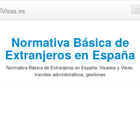
General
Normativa Básica de
Pasaporte y Visados
Extranjeros en España
Clases de Visados
Normativa Básica de Extranjeros en España: Visados y Visas,
Españoles
tramites administrativos, gestiones
Guía rápida
Tipos de pasaporte
Ordinario
Colectivo