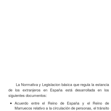
Diplomático
Otros
Extranjeros
Documentos para entrar
Normativa para Extranjeros
Sin Visado
Países A-B
La Normativa y Legislacion básica que regula la estancia
Países C-E
de los extranjeros en España está desarrollada en los
siguientes documentos:
Países F-J
Acuerdo entre el Reino de España y el Reino de
Marruecos relativo a la circulación de personas, el tránsito